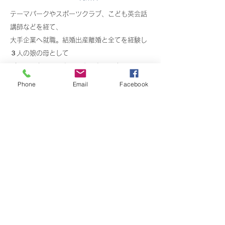
テーマパークやスポーツクラブ、こども英会話
講師などを経て、
大手企業へ就職。結婚出産離婚と全てを経験し
３人の娘の母として
パラレルキャリアをワークスタイル実現
離婚を機に34歳でオリジナルメニューで起業。
Phone
Email
Facebook
全国に多数の卒業生が誕生。
メディアにて芸能タレント文化人へのコンテン
ツ提供など経験から
多くの女性に「理想通りに好きなことで稼ぐ叶
え方」を伝えたいと
ブランディングプロデューサーとして
女性の新しい働き方・生き方（ブランド化）や
女性だからこその
​可愛いマネタイズ戦略を展開中
溢れる感性と洗練されたセンスの女性起業家へ
幸せに飛躍する女性起業家を多数輩出