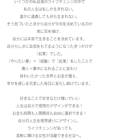
いくつかの私自身のライフチェンジの中で
私の人生は私しか生きれない。
誰かに遠慮しても何も生まれない。
そう気づいたときから自分が今何を求めているのか
常に耳を傾け、
自分には本音で生きることを決めています。
自分らしさに自信をもてるようになったきっかけが
「起業」でした。
「やりたい夢」＋「経験」で「起業」をしたことで
働く＝夢中になれることに変わり
味わいたかった世界とお金が増え、
幸せを感じる充実した毎日に変化し続けています。
好きなことで好きなだけ稼いでいい
人生は自分で理想のデザインができる！
お金も時間も人間関係も自由に選択できる！
自分の人生を理想通りにデザインし、
ライフチェンジがあっても
柔軟に輝ける女性が活躍できる社会へ。