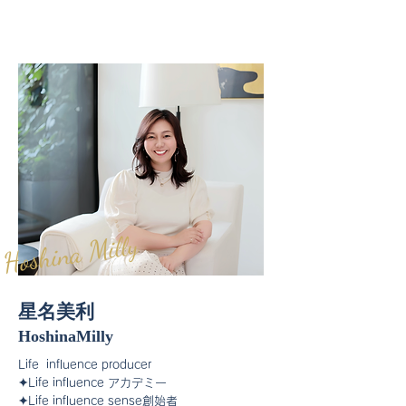
Hoshina Milly
星名美利
HoshinaMilly
​Life influence producer
✦Life influence アカデミー
✦Life influence sense創始者