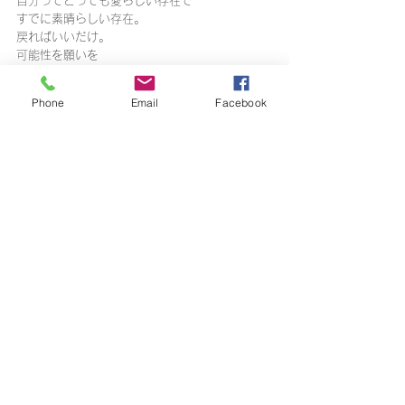
自分ってとっても愛らしい存在で
すでに素晴らしい存在。
戻ればいいだけ。
可能性を願いを
Phone
Email
Facebook
「本当の私」をスパークさせて
たくさんの人へハッピーな影響力を与える「本
当の私」になっていける。
そんな願いを込めプログラムを
皆さまにお伝えできれば、とメンバーたちと準
備をしています。
昨晩もメンバーと熱いミーティング
気づけば日にちが変わっていました（笑）
「”私”はこんなもんじゃない！」
この言葉も好きです♡
迷ったらそこでとどまるのではなく、